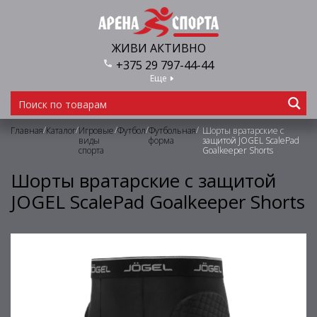
ЖИВИ АКТИВНО
+375 29 797-44-44
Еще
/
/
/
/
/
Главная
Каталог
Игровые
Футбол
Футбольная
Шорты вратарские с
виды
форма
защитой JOGEL ScalePad
спорта
Goalkeeper Shorts
Шорты вратарские с защитой
JOGEL ScalePad Goalkeeper Shorts