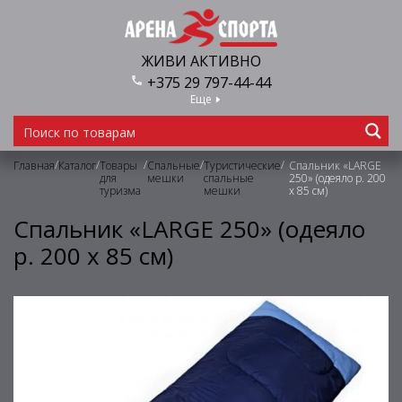
ЖИВИ АКТИВНО
+375 29 797-44-44
Еще
/
/
/
/
/
Главная
Каталог
Товары
Спальные
Туристические
Спальник «LARGE
для
мешки
спальные
250» (одеяло р. 200
туризма
мешки
х 85 см)
Спальник «LARGE 250» (одеяло
р. 200 х 85 см)