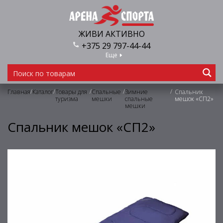
ЖИВИ АКТИВНО
+375 29 797-44-44
Еще
/
/
/
/
/
Главная
Каталог
Товары для
Спальные
Зимние
Спальник
туризма
мешки
спальные
мешок «СП2»
мешки
Спальник мешок «СП2»