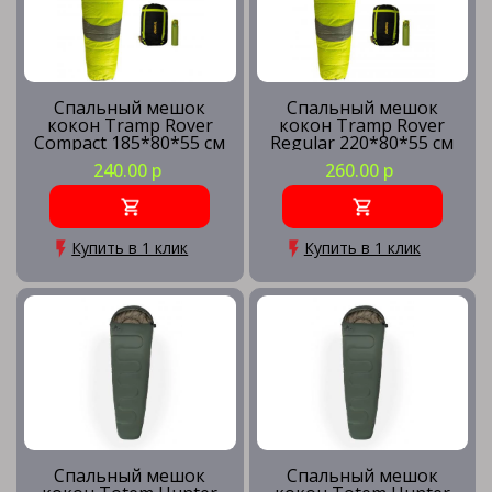
Спальный мешок
Спальный мешок
кокон Tramp Rover
кокон Tramp Rover
Compact 185*80*55 см
Regular 220*80*55 см
(-25°C)
(-25°C)
240.00 р
260.00 р
Купить в 1 клик
Купить в 1 клик
Спальный мешок
Спальный мешок