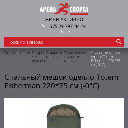
ЖИВИ АКТИВНО
+375 29 797-44-44
Еще
/
/
/
/
/
Главная
Каталог
Товары
Спальные
Туристические
Спальный мешок
для
мешки
спальные
одеяло Totem
туризма
мешки
Fisherman 220*75
см (-0°C)
Спальный мешок одеяло Totem
Fisherman 220*75 см (-0°C)