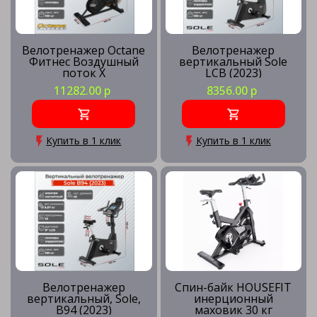
Велотренажер Octane
Велотренажер
Фитнес Воздушный
вертикальный Sole
поток X
LCB (2023)
11282.00 р
8356.00 р
Купить в 1 клик
Купить в 1 клик
Велотренажер
Спин-байк HOUSEFIT
вертикальный, Sole,
инерционный
B94 (2023)
маховик 30 кг