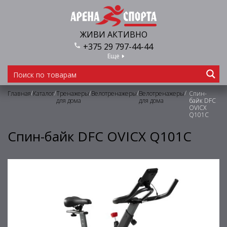
ЖИВИ АКТИВНО
+375 29 797-44-44
Еще
/
/
/
/
/
Главная
Каталог
Тренажеры
Велотренажеры
Велотренажеры
Спин-
для дома
для дома
байк DFC
OVICX
Q101C
Спин-байк DFC OVICX Q101C