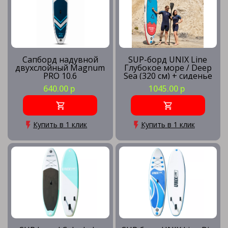
Сапборд надувной
SUP-борд UNIX Line
двухслойный Magnum
Глубокое море / Deep
PRO 10.6
Sea (320 см) + сиденье
640.00 р
1045.00 р
Купить в 1 клик
Купить в 1 клик