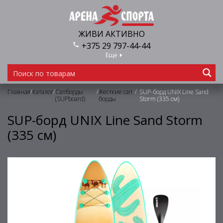
ЖИВИ АКТИВНО
+375 29 797-44-44
Еще
/
/
/
/
Главная
Каталог
Сапборды
Жесткие сап
SUP-борд UNIX Line Sand
(SUPboard)
борды
Storm (335 см)
SUP-борд UNIX Line Sand Storm
(335 см)