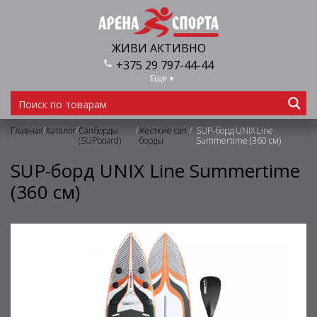
ЖИВИ АКТИВНО
+375 29 797-44-44
Еще
/
/
/
/
Главная
Каталог
Сапборды
Жесткие сап
SUP-борд UNIX Line
(SUPboard)
борды
Summertime (360 см)
SUP-борд UNIX Line Summertime
(360 см)