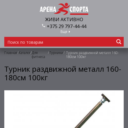
ЖИВИ АКТИВНО
+375 29 797-44-44
Еще
/
/
/
/
Главная
Каталог
Для
Турники
Турник раздвижной металл 160-
фитнеса
180см 100кг
Турник раздвижной металл 160-
180см 100кг