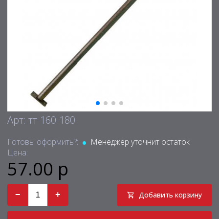
Арт: тт-160-180
Готовы оформить?:
Менеджер уточнит остаток
Цена:
57.00 р
−
+
Добавить корзину