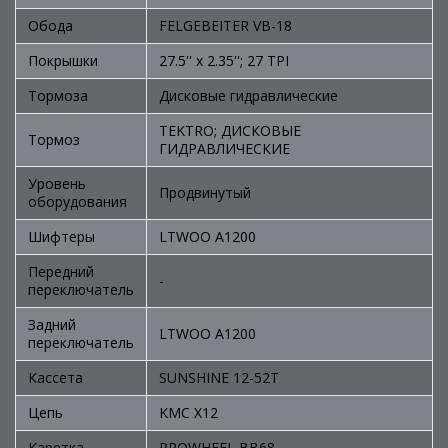
Обода
FELGEBEITER VB-18
Покрышки
27.5'' х 2.35''; 27 TPI
Тормоза
Дисковые гидравлические
TEKTRO; ДИСКОВЫЕ
Тормоз
ГИДРАВЛИЧЕСКИЕ
Уровень
Продвинутый
оборудования
Шифтеры
LTWOO A1200
Передний
-
переключатель
Задний
LTWOO A1200
переключатель
Кассета
SUNSHINE 12-52T
Цепь
KMC X12
Каретка
PROWHEEL BB68