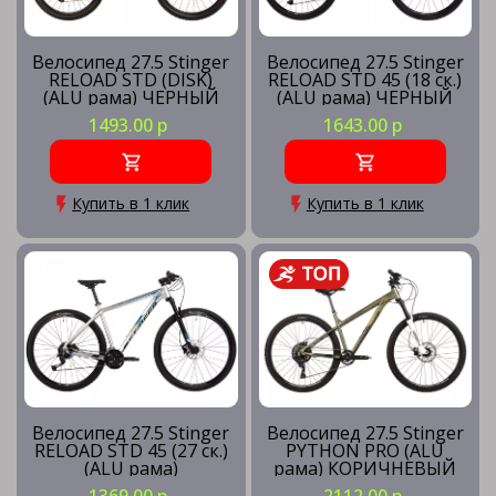
Велосипед 27.5 Stinger
Велосипед 27.5 Stinger
RELOAD STD (DISK)
RELOAD STD 45 (18 ск.)
(ALU рама) ЧЕРНЫЙ
(ALU рама) ЧЕРНЫЙ
(рама 16) BK3
(рама 18) BK45
1493.00 р
1643.00 р
Купить в 1 клик
Купить в 1 клик
Велосипед 27.5 Stinger
Велосипед 27.5 Stinger
RELOAD STD 45 (27 ск.)
PYTHON PRO (ALU
(ALU рама)
рама) КОРИЧНЕВЫЙ
СЕРЕБРИСТЫЙ (рама
(рама 16) BN3