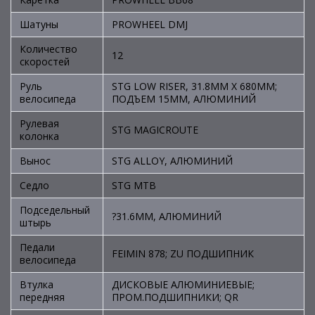
Шатуны
PROWHEEL DMJ
Количество
12
скоростей
Руль
STG LOW RISER, 31.8MM X 680MM;
велосипеда
ПОДЪЕМ 15MM, АЛЮМИНИЙ
Рулевая
STG MAGICROUTE
колонка
Вынос
STG ALLOY, АЛЮМИНИЙ
Седло
STG MTB
Подседельный
?31.6MM, АЛЮМИНИЙ
штырь
Педали
FEIMIN 878; ZU ПОДШИПНИК
велосипеда
Втулка
ДИСКОВЫЕ АЛЮМИНИЕВЫЕ;
передняя
ПРОМ.ПОДШИПНИКИ; QR