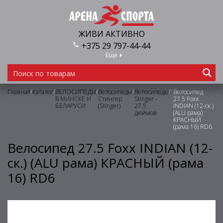
ЖИВИ АКТИВНО
+375 29 797-44-44
Еще
/
/
/
/
/
Главная
Каталог
ВЕЛОСИПЕДЫ
Велосипеды
Велосипеды
Велосипед
В МИНСКЕ И
Стингер
Stinger -
27.5 Foxx
БЕЛАРУСИ
(Stinger)
27.5
INDIAN (12-ск.)
дюймов
(ALU рама)
КРАСНЫЙ
(рама 16) RD6
Велосипед 27.5 Foxx INDIAN (12-
ск.) (ALU рама) КРАСНЫЙ (рама
16) RD6