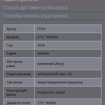
Способ доставки по Беларуси
Способы оплаты и рассрочка
Бренд
FOXX
Модель
27.5" INDIAN
Год
2026
Серия
INDIAN
Материал
Алюминий (Alloy)
рамы
Рама/описание
АЛЮМИНИЙ 6061-T6
Тип вилки
Амортизационная (пружина)
Конструкция
FOXXSHOX 32MM
вилки
Диаметр колес
27.5" (650B)