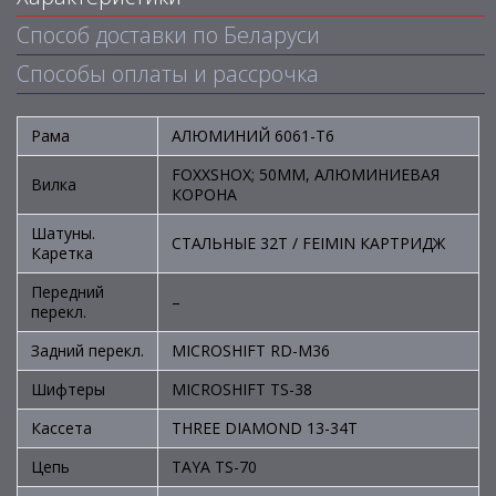
Способ доставки по Беларуси
Способы оплаты и рассрочка
Рама
АЛЮМИНИЙ 6061-T6
FOXXSHOX; 50ММ, АЛЮМИНИЕВАЯ
Вилка
КОРОНА
Шатуны.
СТАЛЬНЫЕ 32T / FEIMIN КАРТРИДЖ
Каретка
Передний
–
перекл.
Задний перекл.
MICROSHIFT RD-M36
Шифтеры
MICROSHIFT TS-38
Кассета
THREE DIAMOND 13-34T
Цепь
TAYA TS-70