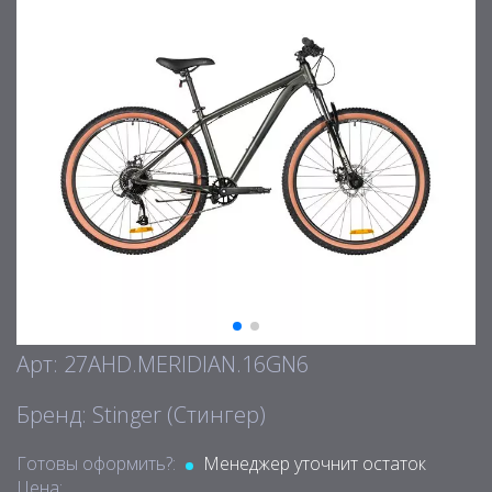
Арт: 27AHD.MERIDIAN.16GN6
Бренд: Stinger (Стингер)
Готовы оформить?:
Менеджер уточнит остаток
Цена: