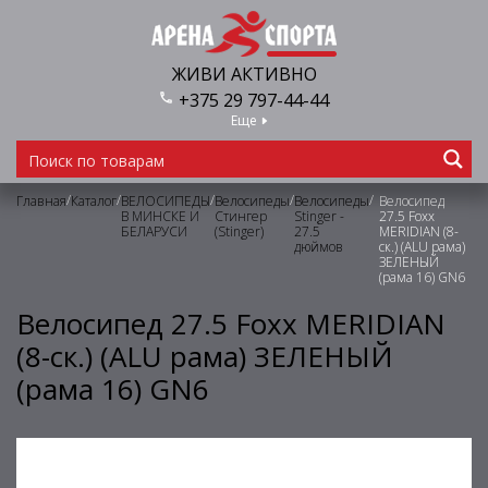
ЖИВИ АКТИВНО
+375 29 797-44-44
Еще
/
/
/
/
/
Главная
Каталог
ВЕЛОСИПЕДЫ
Велосипеды
Велосипеды
Велосипед
В МИНСКЕ И
Стингер
Stinger -
27.5 Foxx
БЕЛАРУСИ
(Stinger)
27.5
MERIDIAN (8-
дюймов
ск.) (ALU рама)
ЗЕЛЕНЫЙ
(рама 16) GN6
Велосипед 27.5 Foxx MERIDIAN
(8-ск.) (ALU рама) ЗЕЛЕНЫЙ
(рама 16) GN6