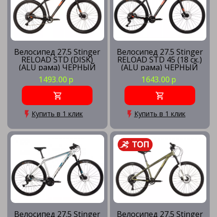
Велосипед 27.5 Stinger
Велосипед 27.5 Stinger
RELOAD STD (DISK)
RELOAD STD 45 (18 ск.)
(ALU рама) ЧЕРНЫЙ
(ALU рама) ЧЕРНЫЙ
(рама 16) BK3
(рама 18) BK45
1493.00 р
1643.00 р
Купить в 1 клик
Купить в 1 клик
Велосипед 27.5 Stinger
Велосипед 27.5 Stinger