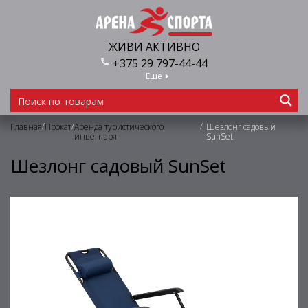
ЖИВИ АКТИВНО
+375 29 797-44-44
Еще
/
/
/
Главная
Прокат
Аренда туристического
Шезлонг садовый
инвентаря
SunSet
Шезлонг садовый SunSet