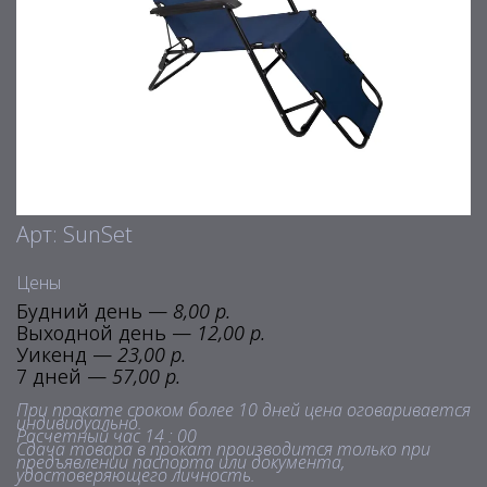
Арт: SunSet
Цены
Будний день —
8,00 р.
Выходной день —
12,00 р.
Уикенд —
23,00 р.
7 дней —
57,00 р.
При прокате сроком более 10 дней цена оговаривается
индивидуально.
Расчетный час 14 : 00
Сдача товара в прокат производится только при
предъявлении паспорта или документа,
удостоверяющего личность.