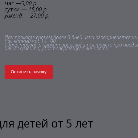
час —5
,00 р.
сутки —
15,00 р.
уикенд — 27,00 р.
При прокате сроком более 5 дней цена оговаривается ин
Расчетный час 14 : 00
Сдача товара в прокат производится только при предъ
или документа, удостоверяющего личность.
Оставить заявку
ля детей от 5 лет