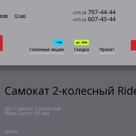
797-44-44
+375 29
елю
О нас
607-43-44
+375 33
-10%
до -50%
Сезонные акции
Скидка
Прокат
Самокат 2-колесный Rid
Арт: Самокат 2-колесный
Ridex Gizmo 145 мм
Цены