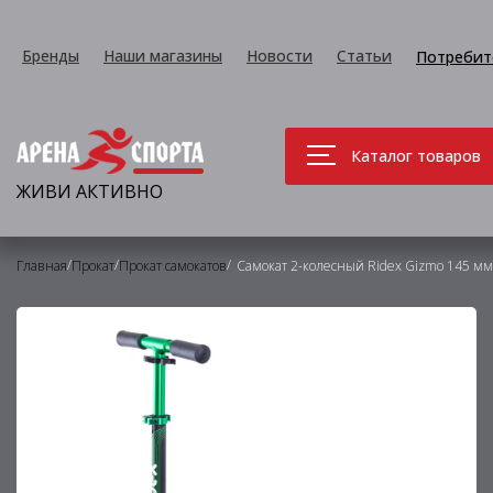
Бренды
Наши магазины
Новости
Статьи
Потребит
Каталог товаров
ЖИВИ АКТИВНО
/
/
/
Главная
Прокат
Прокат самокатов
Самокат 2-колесный Ridex Gizmo 145 мм