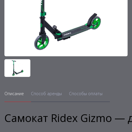
Описание
Способ аренды
Способы оплаты
Самокат Ridex Gizmo — д