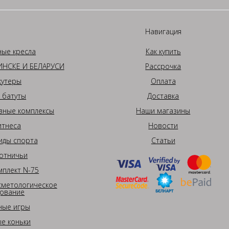
Навигация
ные кресла
Как купить
НСКЕ И БЕЛАРУСИ
Рассрочка
кутеры
Оплата
 батуты
Доставка
вные комплексы
Наши магазины
итнеса
Новости
иды спорта
Статьи
отничьи
плект N-75
сметологическое
ование
ные игры
е коньки