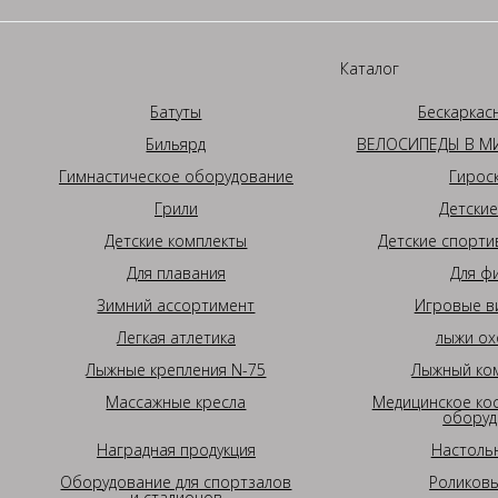
Каталог
Батуты
Бескаркас
Бильярд
ВЕЛОСИПЕДЫ В МИ
Гимнастическое оборудование
Гирос
Грили
Детские
Детские комплекты
Детские спорти
Для плавания
Для ф
Зимний ассортимент
Игровые в
Легкая атлетика
лыжи ох
Лыжные крепления N-75
Лыжный ком
Массажные кресла
Медицинское ко
оборуд
Наградная продукция
Настоль
Оборудование для спортзалов
Роликовы
и стадионов