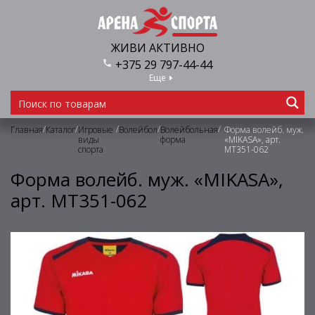
ЖИВИ АКТИВНО
+375 29 797-44-44
Еще
/
/
/
/
/
Главная
Каталог
Игровые
Волейбол
Волейбольная
Форма волейб. муж.
виды
форма
«MIKASA», арт.
спорта
MT351-062
Форма волейб. муж. «MIKASA»,
арт. MT351-062