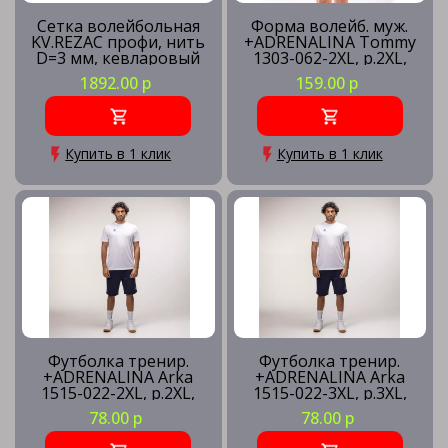
Сетка волейбольная
Форма волейб. муж.
KV.REZAC профи, нить
+ADRENALINA Tommy
D=3 мм, кевларовый
1303-062-2XL, р.2XL,
трос
100% полиэстер,
1892.00 р
159.00 р
красно-синий
Купить в 1 клик
Купить в 1 клик
Футболка тренир.
Футболка тренир.
+ADRENALINA Arka
+ADRENALINA Arka
1515-022-2XL, р.2XL,
1515-022-3XL, р.3XL,
полиэстер, хлопок,
полиэстер, хлопок,
78.00 р
78.00 р
вискоза, белый
вискоза, белый