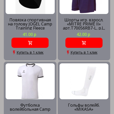
Повязка спортивная
Шорты игр. взросл.
на голову JOGEL Camp
«MITRE PRIME II»
Training Fleece
арт.T70056RB7-L, р.L,
Headband, черный
полиэстер, синий
41.00 р
42.00 р
Купить в 1 клик
Купить в 1 клик
Футболка
Гольфы волейб.
волейбольная Camp
«MIKASA»