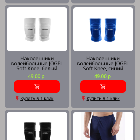
Наколенники
Наколенники
волейбольные JOGEL
волейбольные JOGEL
Soft Knee, белый
Soft Knee, синий
49.00 р
49.00 р
Купить в 1 клик
Купить в 1 клик