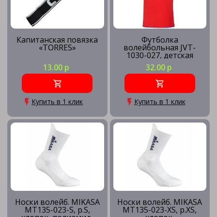
Капитанская повязка
Футболка
«TORRES»
волейбольная JVT-
1030-027, детская
13.00 р
32.00 р
Купить в 1 клик
Купить в 1 клик
Носки волейб. MIKASA
Носки волейб. MIKASA
MT135-023-S, р.S,
MT135-023-XS, р.XS,