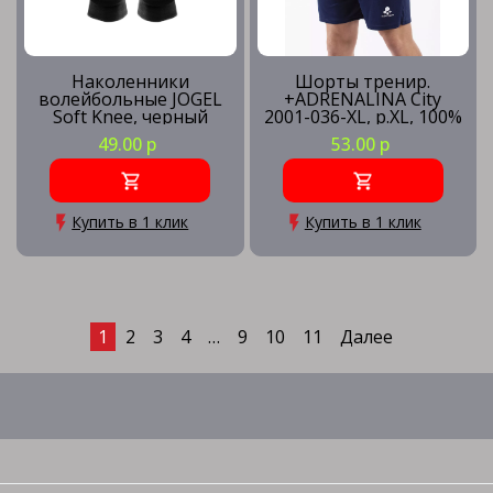
Наколенники
Шорты тренир.
волейбольные JOGEL
+ADRENALINA City
Soft Knee, черный
2001-036-XL, р.XL, 100%
полиэстер, темно-
49.00 р
53.00 р
синий
Купить в 1 клик
Купить в 1 клик
1
2
3
4
…
9
10
11
Далее