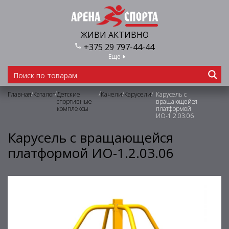
ЖИВИ АКТИВНО
+375 29 797-44-44
Еще
/
/
/
/
/
Главная
Каталог
Детские
Качели
Карусели
Карусель с
спортивные
вращающейся
комплексы
платформой
ИО-1.2.03.06
Карусель с вращающейся
платформой ИО-1.2.03.06