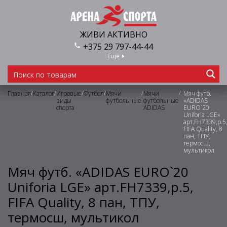
ЖИВИ АКТИВНО
+375 29 797-44-44
Еще
/
/
/
/
/
/
Главная
Каталог
Игровые
Футбол
Мячи
Мячи
Мяч футб.
виды
футбольные
футбольные
«ADIDAS
спорта
ADIDAS
EURO`20
Uniforia LGE»
арт.FH7339,р.5
FIFA Quality, 8
пан, ТПУ,
термосш,
мультикол
Мяч футб. «ADIDAS EURO`20
Uniforia LGE» арт.FH7339,р.5,
FIFA Quality, 8 пан, ТПУ,
термосш, мультикол