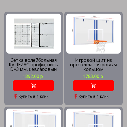
Сетка волейбольная
Игровой щит из
KV.REZAC профи, нить
оргстекла с игровым
D=3 мм, кевларовый
кольцом
трос
1892.00 р
1783.00 р
Купить в 1 клик
Купить в 1 клик