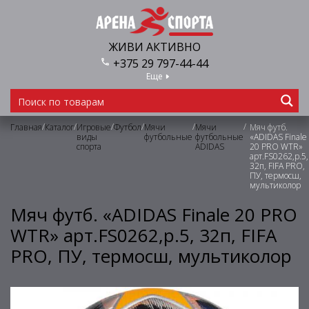
ЖИВИ АКТИВНО
+375 29 797-44-44
Еще
/
/
/
/
/
/
Главная
Каталог
Игровые
Футбол
Мячи
Мячи
Мяч футб.
виды
футбольные
футбольные
«ADIDAS Finale
спорта
ADIDAS
20 PRO WTR»
арт.FS0262,р.5,
32п, FIFA PRO,
ПУ, термосш,
мультиколор
Мяч футб. «ADIDAS Finale 20 PRO
WTR» арт.FS0262,р.5, 32п, FIFA
PRO, ПУ, термосш, мультиколор