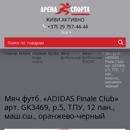
ЖИВИ АКТИВНО
+375 29 797-44-44
Еще
/
/
/
/
/
/
Главная
Каталог
Игровые
Футбол
Мячи
Мячи
Мяч футб.
виды
футбольные
футбольные
«ADIDAS
спорта
ADIDAS
Finale Club»
арт. GK3469,
р.5, ТПУ, 12
пан.,
маш.сш.,
оранжево-
черный
Мяч футб. «ADIDAS Finale Club»
арт. GK3469, р.5, ТПУ, 12 пан.,
маш.сш., оранжево-черный