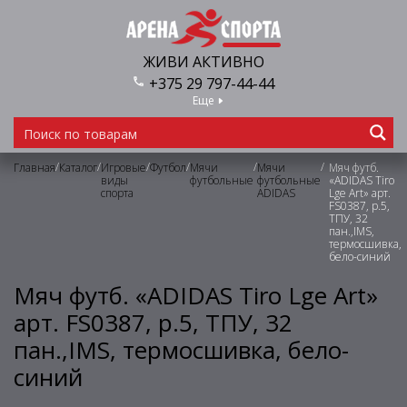
ЖИВИ АКТИВНО
+375 29 797-44-44
Еще
/
/
/
/
/
/
Главная
Каталог
Игровые
Футбол
Мячи
Мячи
Мяч футб.
виды
футбольные
футбольные
«ADIDAS Tiro
спорта
ADIDAS
Lge Art» арт.
FS0387, р.5,
ТПУ, 32
пан.,IMS,
термосшивка,
бело-синий
Мяч футб. «ADIDAS Tiro Lge Art»
арт. FS0387, р.5, ТПУ, 32
пан.,IMS, термосшивка, бело-
синий