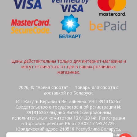
Цены действительны только для интернет-магазина и
могут отличаться от цен в наших розничных
магазинах.
2026, © "Арена спорта" — товары для спорта с
доставкой по Беларуси.
ИП Жакуть Вероника Витальевна. УНП 391316267.
Свидетельство о государственной регистрации №
391316267 выдано Витебский районным
исполнительным комитетом 13.01.2014г. Регистрация
в торговом реестре РБ от 29.03.17 №374729.
Юридический адрес: 210516 Республика Беларусь,
Витебская область, Витебский район, Бабиничский с/