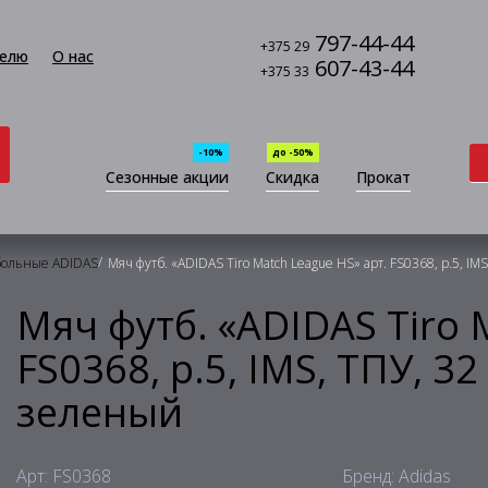
797-44-44
+375 29
елю
О нас
607-43-44
+375 33
-10%
до -50%
Сезонные акции
Скидка
Прокат
/
больные ADIDAS
Мяч футб. «ADIDAS Tiro Match League HS» арт. FS0368, р.5, IM
Мяч футб. «ADIDAS Tiro 
FS0368, р.5, IMS, ТПУ, 32
зеленый
Арт: FS0368
Бренд: Adidas