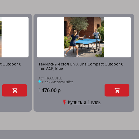
t Outdoor 6
Теннисный стол UNIX Line Compact Outdoor 6
mm ACP, Blue
Арт: TT6COUTBL
Наличие уточняйте
1476.00 р
Купить в 1 клик