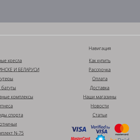
Навигация
ные кресла
Как купить
НСКЕ И БЕЛАРУСИ
Рассрочка
кутеры
Оплата
 батуты
Доставка
вные комплексы
Наши магазины
итнеса
Новости
иды спорта
Статьи
отничьи
плект N-75