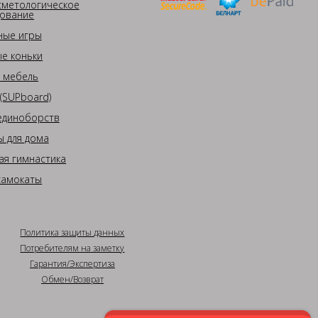
сметологическое
ование
ные игры
е коньки
 мебель
(SUPboard)
единоборств
 для дома
ая гимнастика
самокаты
Политика защиты данных
Потребителям на заметку
Гарантия/Экспертиза
Обмен/Возврат