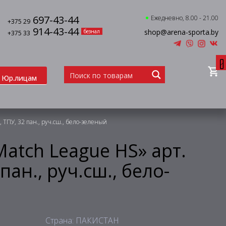
697-43-44
Ежедневно, 8.00 - 21.00
+375 29
914-43-44
shop@arena-sporta.by
безнал
+375 33
0
Юр.лицам
S, ТПУ, 32 пан., руч.сш., бело-зеленый
Match League HS» арт.
 пан., руч.сш., бело-
Страна: ПАКИСТАН