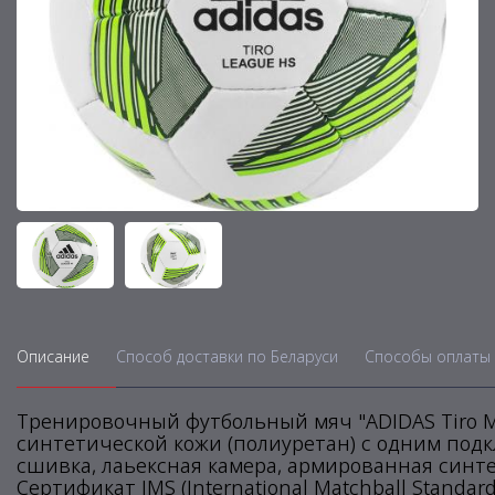
Описание
Способ доставки по Беларуси
Способы оплаты 
Тренировочный футбольный мяч "ADIDAS Tiro M
синтетической кожи (полиуретан) с одним под
сшивка, лаьексная камера, армированная синт
Сертификат IMS (International Matchball Standard