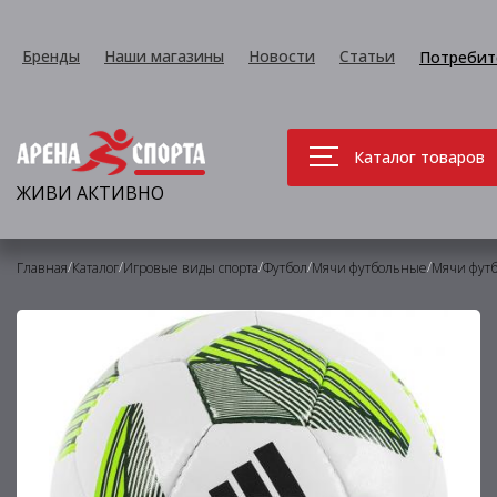
Бренды
Наши магазины
Новости
Статьи
Потребит
Каталог товаров
ЖИВИ АКТИВНО
/
/
/
/
/
Главная
Каталог
Игровые виды спорта
Футбол
Мячи футбольные
Мячи фут