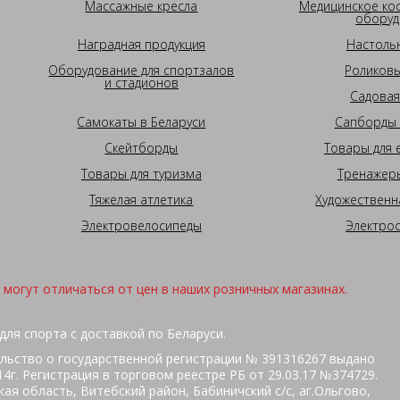
Массажные кресла
Медицинское ко
оборуд
Наградная продукция
Настоль
Оборудование для спортзалов
Роликовы
и стадионов
Садовая
Самокаты в Беларуси
Сапборды 
Скейтборды
Товары для 
Товары для туризма
Тренажеры
Тяжелая атлетика
Художественн
Электровелосипеды
Электро
могут отличаться от цен в наших розничных магазинах.
для спорта с доставкой по Беларуси.
льство о государственной регистрации № 391316267 выдано
г. Регистрация в торговом реестре РБ от 29.03.17 №374729.
ая область, Витебский район, Бабиничский с/с, аг.Ольгово,