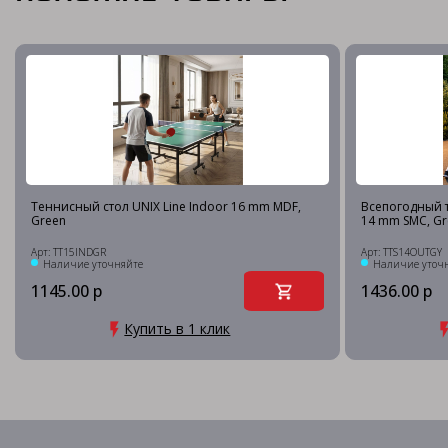
Теннисный стол UNIX Line Indoor 16 mm MDF,
Всепогодный т
Green
14 mm SMC, Gr
Арт: TT15INDGR
Арт: TTS14OUTGY
Наличие уточняйте
Наличие уточ
1145.00 р
1436.00 р
Купить в 1 клик