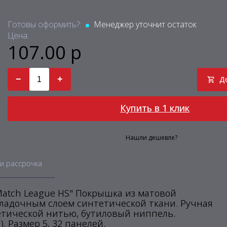
Готовы оформить?:
Менеджер уточнит остаток
Цена:
107.00 р
−
+
Д
Купить в 1 клик
Нашли дешевле?
и рассрочка
atch League HS" Покрышка из матовой
кладочным слоем синтетической ткани. Ручная
етической нитью, бутиловый ниппель.
). Размер 5, 32 панелей.