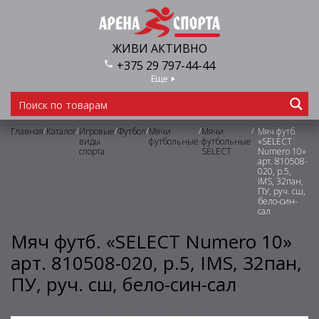
ЖИВИ АКТИВНО
+375 29 797-44-44
Еще
/
/
/
/
/
/
Главная
Каталог
Игровые
Футбол
Мячи
Мячи
Мяч футб.
виды
футбольные
футбольные
«SELECT
спорта
SELECT
Numero 10»
арт. 810508-
020, р.5,
IMS, 32пан,
ПУ, руч. сш,
бело-син-
сал
Мяч футб. «SELECT Numero 10»
арт. 810508-020, р.5, IMS, 32пан,
ПУ, руч. сш, бело-син-сал