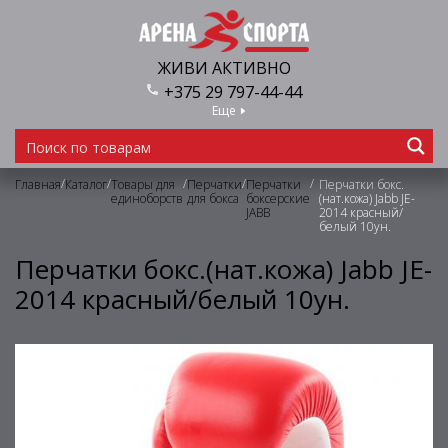
ЖИВИ АКТИВНО
+375 29 797-44-44
Еще
/
/
/
/
/
Главная
Каталог
Товары для
Перчатки
Перчатки
Перчатки бокс.
единоборств
для бокса
боксерские
(нат.кожа) Jabb JE-
JABB
2014 красный/
белый 10ун.
Перчатки бокс.(нат.кожа) Jabb JE-
2014 красный/белый 10ун.