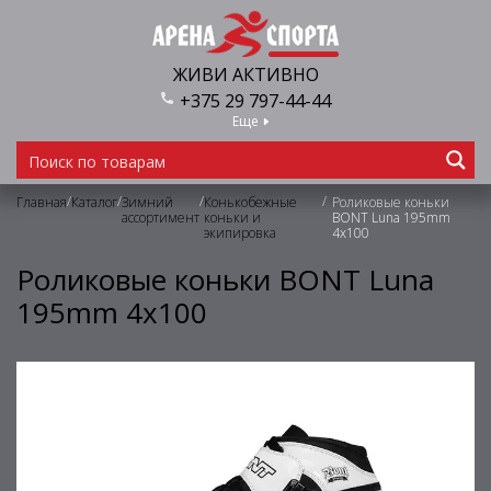
ЖИВИ АКТИВНО
+375 29 797-44-44
Еще
/
/
/
/
Главная
Каталог
Зимний
Конькобежные
Роликовые коньки
ассортимент
коньки и
BONT Luna 195mm
экипировка
4х100
Роликовые коньки BONT Luna
195mm 4х100