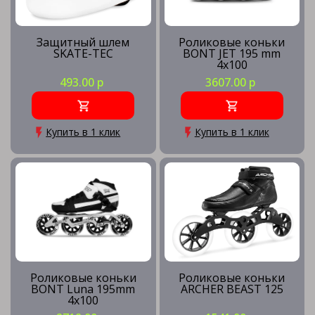
Защитный шлем
Роликовые коньки
SKATE-TEC
BONT JET 195 mm
4х100
493.00 р
3607.00 р
Купить в 1 клик
Купить в 1 клик
Роликовые коньки
Роликовые коньки
BONT Luna 195mm
ARCHER BEAST 125
4х100