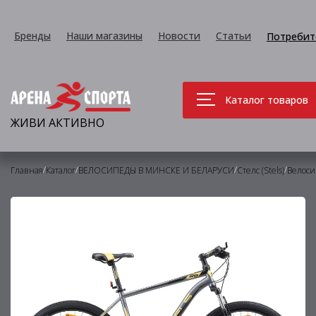
Бренды
Наши магазины
Новости
Статьи
Потребит
Каталог товаров
ЖИВИ АКТИВНО
/
/
/
/
Главная
Каталог
ВЕЛОСИПЕДЫ В МИНСКЕ И БЕЛАРУСИ
Стелс (Stels)
Велоси