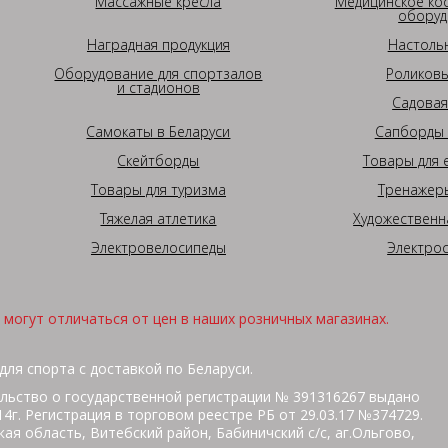
Массажные кресла
Медицинское ко
оборуд
Наградная продукция
Настоль
Оборудование для спортзалов
Роликовы
и стадионов
Садовая
Самокаты в Беларуси
Сапборды 
Скейтборды
Товары для 
Товары для туризма
Тренажеры
Тяжелая атлетика
Художественн
Электровелосипеды
Электро
могут отличаться от цен в наших розничных магазинах.
для спорта с доставкой по Беларуси.
льство о государственной регистрации № 391316267 выдано
г. Регистрация в торговом реестре РБ от 29.03.17 №374729.
ая область, Витебский район, Бабиничский с/с, аг.Ольгово,