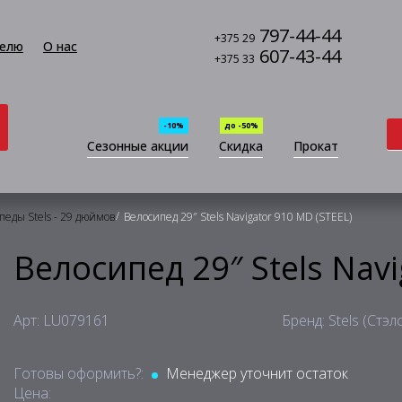
797-44-44
+375 29
елю
О нас
607-43-44
+375 33
-10%
до -50%
Сезонные акции
Скидка
Прокат
/
педы Stels - 29 дюймов
Велосипед 29″ Stels Navigator 910 MD (STEEL)
Велосипед 29″ Stels Navi
Арт: LU079161
Бренд: Stels (Стэлс
Готовы оформить?:
Менеджер уточнит остаток
Цена: