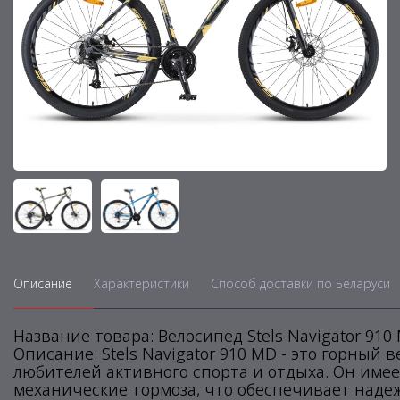
Описание
Характеристики
Способ доставки по Беларуси
Название товара: Велосипед Stels Navigator 910
Описание: Stels Navigator 910 MD - это горный
любителей активного спорта и отдыха. Он име
механические тормоза, что обеспечивает наде