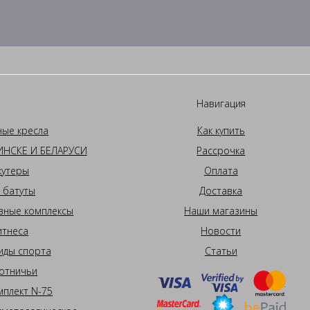
Навигация
ные кресла
Как купить
НСКЕ И БЕЛАРУСИ
Рассрочка
кутеры
Оплата
 батуты
Доставка
вные комплексы
Наши магазины
итнеса
Новости
иды спорта
Статьи
отничьи
плект N-75