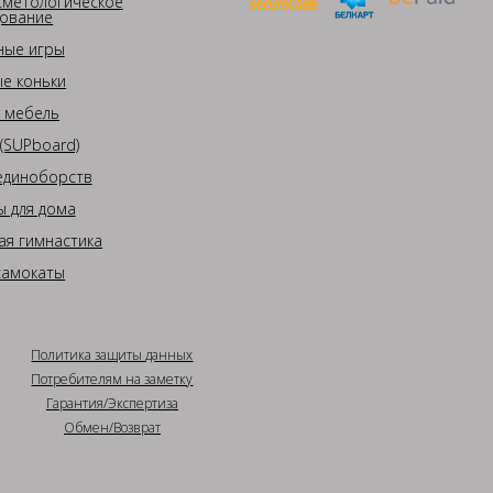
сметологическое
ование
ные игры
е коньки
 мебель
(SUPboard)
единоборств
 для дома
ая гимнастика
самокаты
Политика защиты данных
Потребителям на заметку
Гарантия/Экспертиза
Обмен/Возврат