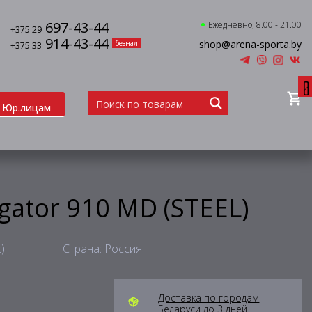
697-43-44
Ежедневно, 8.00 - 21.00
+375 29
914-43-44
shop@arena-sporta.by
безнал
+375 33
0
Юр.лицам
gator 910 MD (STEEL)
)
Страна: Россия
Доставка по городам
Беларуси до 3 дней