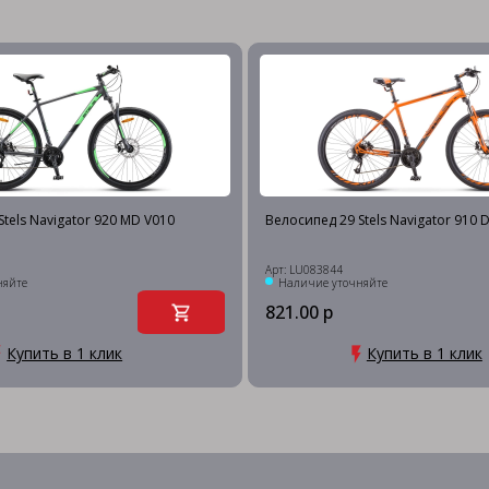
tels Navigator 920 MD V010
Велосипед 29 Stels Navigator 910 
Арт: LU083844
няйте
Наличие уточняйте
821.00 р
Купить в 1 клик
Купить в 1 клик