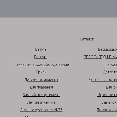
Каталог
Батуты
Бескаркас
Бильярд
ВЕЛОСИПЕДЫ В МИ
Гимнастическое оборудование
Гирос
Грили
Детские
Детские комплекты
Детские спорти
Для плавания
Для ф
Зимний ассортимент
Игровые в
Легкая атлетика
лыжи ох
Лыжные крепления N-75
Лыжный ком