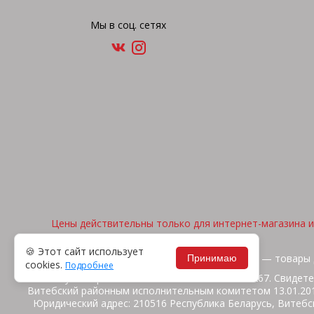
Мы в соц. сетях
Цены действительны только для интернет-магазина и 
🍪 Этот сайт использует
2026, © "Арена спорта" — товары 
Принимаю
cookies.
Подробнее
ИП Жакуть Вероника Витальевна. УНП 391316267. Свидете
Витебский районным исполнительным комитетом 13.01.2014
Юридический адрес: 210516 Республика Беларусь, Витебск