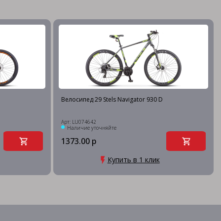
D
Велосипед 29 Stels Navigator 930 D
Арт: LU074642
Наличие уточняйте
1373.00 р
Купить в 1 клик