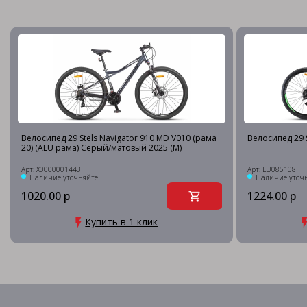
Велосипед 29 Stels Navigator 910 MD V010 (рама
Велосипед 29 S
20) (ALU рама) Серый/матовый 2025 (М)
Арт: X0000001443
Арт: LU085108
Наличие уточняйте
Наличие уточ
1020.00 р
1224.00 р
Купить в 1 клик