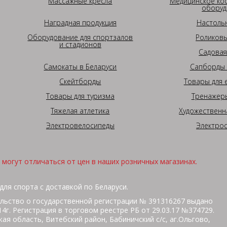
Массажные кресла
Медицинское ко
оборуд
Наградная продукция
Настоль
Оборудование для спортзалов
Роликовы
и стадионов
Садовая
Самокаты в Беларуси
Сапборды 
Скейтборды
Товары для 
Товары для туризма
Тренажеры
Тяжелая атлетика
Художественн
Электровелосипеды
Электро
могут отличаться от цен в наших розничных магазинах.
для спорта с доставкой по Беларуси.
льство о государственной регистрации № 391316267 выдано
г. Регистрация в торговом реестре РБ от 29.03.17 №374729.
ая область, Витебский район, Бабиничский с/с, аг.Ольгово,