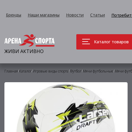
Бренды
Наши магазины
Новости
Статьи
Потребит
Каталог товаров
ЖИВИ АКТИВНО
/
/
/
/
/
Главная
Каталог
Игровые виды спорта
Футбол
Мячи футбольные
Мячи фут