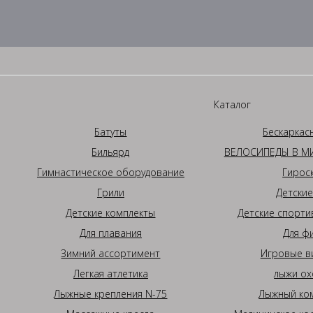
Каталог
Батуты
Бескаркас
Бильярд
ВЕЛОСИПЕДЫ В МИ
Гимнастическое оборудование
Гирос
Грили
Детские
Детские комплекты
Детские спорти
Для плавания
Для ф
Зимний ассортимент
Игровые в
Легкая атлетика
лыжи ох
Лыжные крепления N-75
Лыжный ком