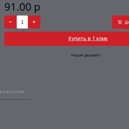
91.00 р
−
+
Д
Купить в 1 клик
Нашли дешевле?
и рассрочка