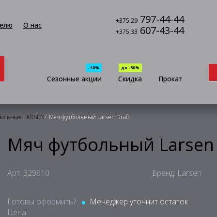
797-44-44
+375 29
елю
О нас
607-43-44
+375 33
-10%
до -50%
Сезонные акции
Скидка
Прокат
/
больные LARSEN
Мяч футбольный Larsen Draft
Мяч футбольный Larsen 
Арт: 329810
Бренд: Larsen
Готовы оформить?:
Менеджер уточнит остаток
Цена: