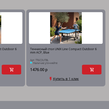
t Outdoor 6
Теннисный стол UNIX Line Compact Outdoor 6
mm ACP, Blue
Арт: TT6COUTBL
Наличие уточняйте
1476.00 р
Купить в 1 клик