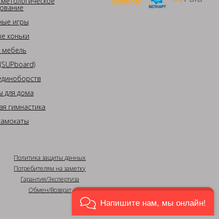
сметологическое
ование
ные игры
е коньки
 мебель
(SUPboard)
единоборств
 для дома
ая гимнастика
самокаты
Политика защиты данных
Потребителям на заметку
Гарантия/Экспертиза
Обмен/Возврат
Напишите нам, мы онлайн!