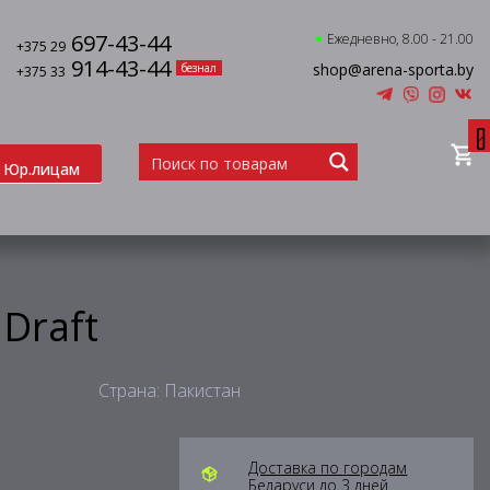
697-43-44
Ежедневно, 8.00 - 21.00
+375 29
914-43-44
shop@arena-sporta.by
безнал
+375 33
0
Юр.лицам
Draft
Страна: Пакистан
Доставка по городам
Беларуси до 3 дней