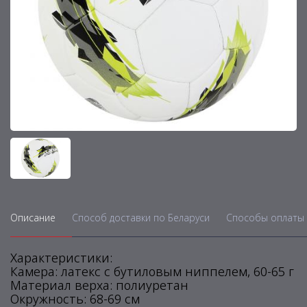
Описание
Способ доставки по Беларуси
Способы оплаты 
Характеристики:
Камера: латекс с бутиловым ниппелем, 60-65 г
Материал верха: полиуретан
Окружность: 68-69 см