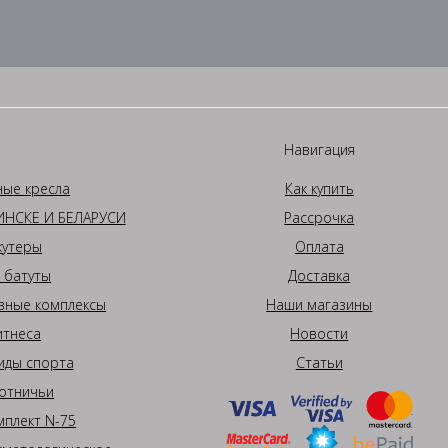
Навигация
ные кресла
Как купить
НСКЕ И БЕЛАРУСИ
Рассрочка
кутеры
Оплата
 батуты
Доставка
вные комплексы
Наши магазины
итнеса
Новости
иды спорта
Статьи
отничьи
плект N-75