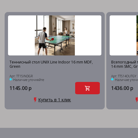
Теннисный стол UNIX Line Indoor 16 mm MDF,
Всепогодный т
Green
14 mm SMC, Gr
Арт: TT15INDGR
Арт: TTS14OUTGY
Наличие уточняйте
Наличие уточ
1145.00 р
1436.00 р
Купить в 1 клик