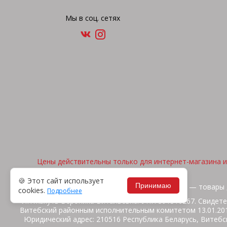
Мы в соц. сетях
Цены действительны только для интернет-магазина и 
🍪 Этот сайт использует
Принимаю
2026, © "Арена спорта" — товары 
cookies.
Подробнее
ИП Жакуть Вероника Витальевна. УНП 391316267. Свидете
Витебский районным исполнительным комитетом 13.01.2014
Юридический адрес: 210516 Республика Беларусь, Витебск