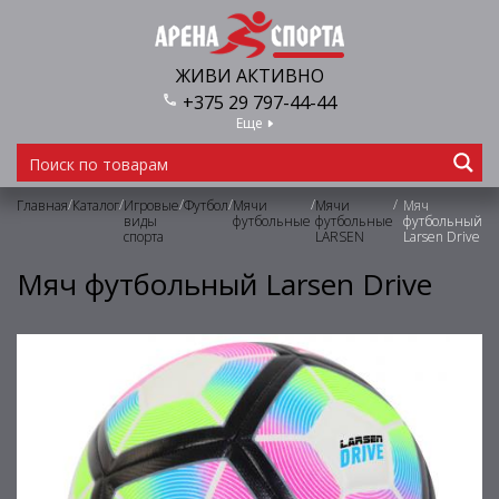
ЖИВИ АКТИВНО
+375 29 797-44-44
Еще
/
/
/
/
/
/
Главная
Каталог
Игровые
Футбол
Мячи
Мячи
Мяч
виды
футбольные
футбольные
футбольный
спорта
LARSEN
Larsen Drive
Мяч футбольный Larsen Drive