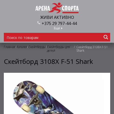
ЖИВИ АКТИВНО
+375 29 797-44-44
Еще
/
/
/
/
Главная
Каталог
Скейтборды
Скейтборды для
Скейтборд 3108X F-51
детей
Shark
Скейтборд 3108X F-51 Shark