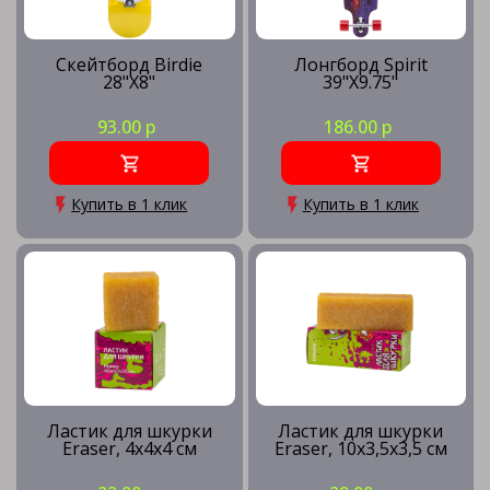
Скейтборд Birdie
Лонгборд Spirit
28"X8"
39"X9.75"
93.00 р
186.00 р
Купить в 1 клик
Купить в 1 клик
Ластик для шкурки
Ластик для шкурки
Eraser, 4х4х4 см
Eraser, 10х3,5х3,5 см