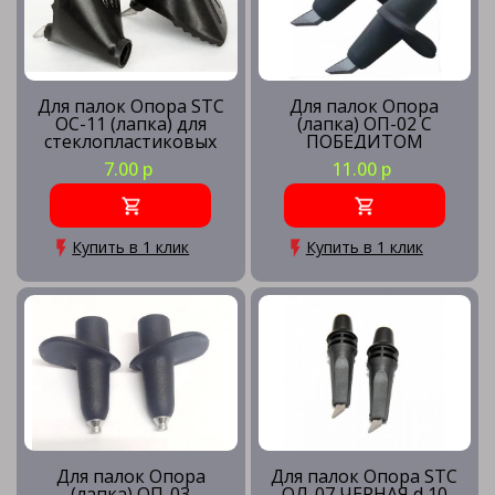
Для палок Опора STC
Для палок Опора
ОС-11 (лапка) для
(лапка) ОП-02 С
стеклопластиковых
ПОБЕДИТОМ
палок
7.00 р
11.00 р
Купить в 1 клик
Купить в 1 клик
Для палок Опора
Для палок Опора STC
(лапка) ОП-03
ОЛ-07 ЧЕРНАЯ d 10