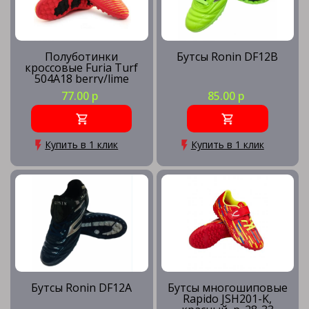
Полуботинки
Бутсы Ronin DF12B
кроссовые Furia Turf
504А18 berry/lime
77.00 р
85.00 р
Купить в 1 клик
Купить в 1 клик
Бутсы Ronin DF12A
Бутсы многошиповые
Rapido JSH201-K,