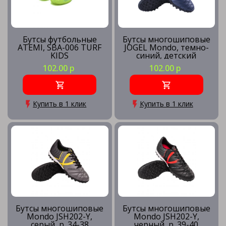
Бутсы футбольные
Бутсы многошиповые
ATEMI, SBA-006 TURF
JOGEL Mondo, темно-
KIDS
синий, детский
102.00 р
102.00 р
Купить в 1 клик
Купить в 1 клик
Бутсы многошиповые
Бутсы многошиповые
Mondo JSH202-Y,
Mondo JSH202-Y,
серый, р. 34-38
черный, р. 39-40