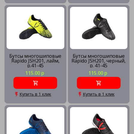
Бутсы многошиповые
Бутсы многошиповые
Rapido JSH201, лайм,
Rapido JSH201, черный,
р.41-45
р. 41-45
115.00 р
115.00 р
Купить в 1 клик
Купить в 1 клик