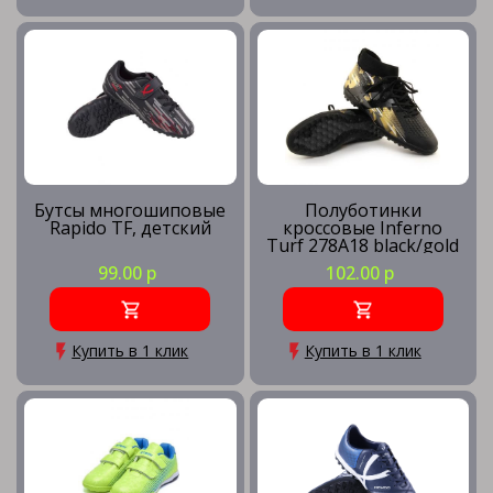
Бутсы многошиповые
Полуботинки
Rapido TF, детский
кроссовые Inferno
Turf 278А18 black/gold
99.00 р
102.00 р
Купить в 1 клик
Купить в 1 клик