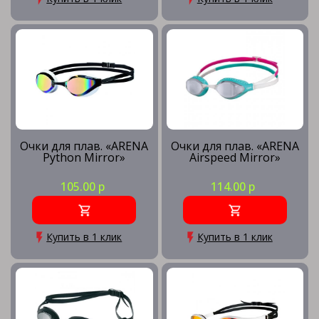
Очки для плав. «ARENA
Очки для плав. «ARENA
Python Mirror»
Airspeed Mirror»
105.00 р
114.00 р
Купить в 1 клик
Купить в 1 клик