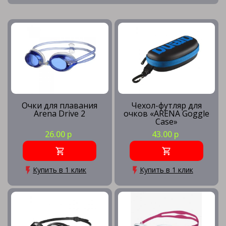
Очки для плавания
Чехол-футляр для
Arena Drive 2
очков «ARENA Goggle
Case»
26.00 р
43.00 р
Купить в 1 клик
Купить в 1 клик