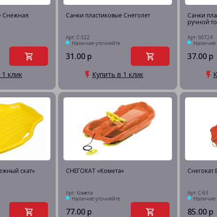
е Снежная
Санки пластиковые Снеголет
Санки пл
ручной тор
Арт: С-322
Арт: 90724
Наличие уточняйте
Наличие 
31.00 р
37.00 р
 1 клик
Купить в 1 клик
К
ежный скат»
СНЕГОКАТ «Комета»
Снегокат 
Арт: Комета
Арт: С-93
Наличие уточняйте
Наличие 
77.00 р
85.00 р