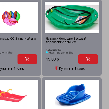
етские СО-3 с петлей для
Ледянки большие Веселый
паровозик с ремнем
Арт: ЛД101.01
уточняйте
Наличие уточняйте
19.00 р
упить в 1 клик
Купить в 1 клик