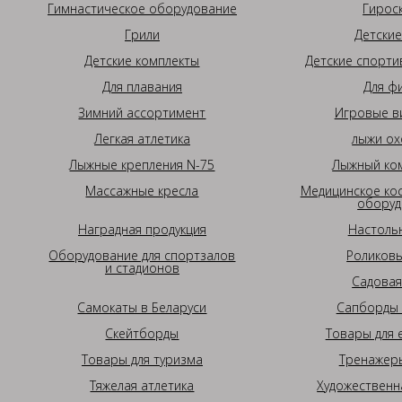
Гимнастическое оборудование
Гирос
Грили
Детские
Детские комплекты
Детские спорти
Для плавания
Для ф
Зимний ассортимент
Игровые в
Легкая атлетика
лыжи ох
Лыжные крепления N-75
Лыжный ком
Массажные кресла
Медицинское ко
оборуд
Наградная продукция
Настоль
Оборудование для спортзалов
Роликовы
и стадионов
Садовая
Самокаты в Беларуси
Сапборды 
Скейтборды
Товары для 
Товары для туризма
Тренажеры
Тяжелая атлетика
Художественн