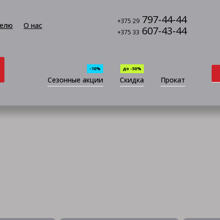
797-44-44
+375 29
елю
О нас
607-43-44
+375 33
-10%
до -50%
Сезонные акции
Скидка
Прокат