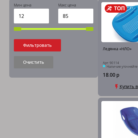
Мин цена
Макс цена
Фильтровать
Ледянка «НЛО»
Очистить
Арт: 90114
Наличие уточняйте
18.00 р
Купить в