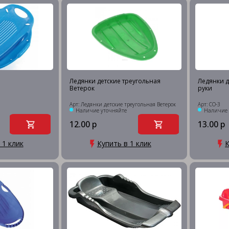
Ледянки детские треугольная
Ледянки д
Ветерок
руки
Арт: Ледянки детские треугольная Ветерок
Арт: СО-3
Наличие уточняйте
Наличие 
12.00 р
13.00 р
 1 клик
Купить в 1 клик
К