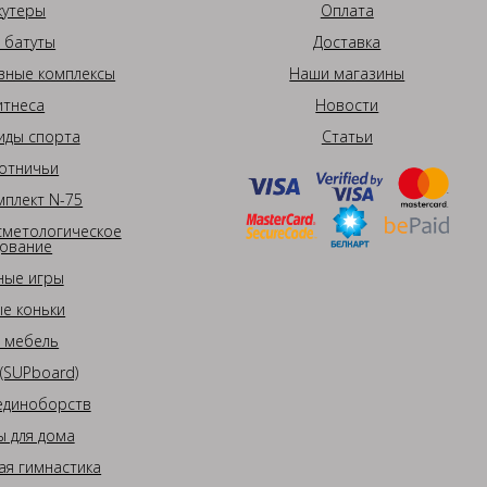
кутеры
Оплата
 батуты
Доставка
вные комплексы
Наши магазины
итнеса
Новости
иды спорта
Статьи
отничьи
плект N-75
сметологическое
ование
ные игры
е коньки
 мебель
(SUPboard)
единоборств
 для дома
ая гимнастика