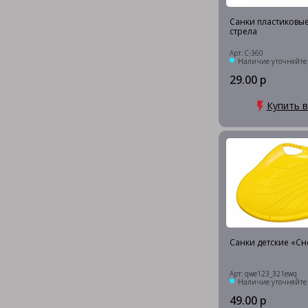
Санки пластиковы
стрела
Арт: С-360
Наличие уточняйте
29.00 р
Купить в
Санки детские «Сн
Арт: qwe123_321ewq
Наличие уточняйте
49.00 р